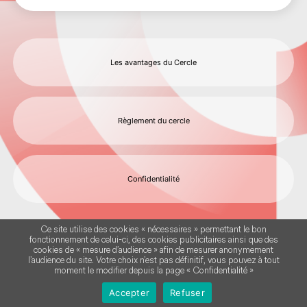
Les avantages du Cercle
Règlement du cercle
Confidentialité
Ce site utilise des cookies « nécessaires » permettant le bon
fonctionnement de celui-ci, des cookies publicitaires ainsi que des
cookies de « mesure d’audience » afin de mesurer anonymement
l’audience du site. Votre choix n’est pas définitif, vous pouvez à tout
moment le modifier depuis la page « Confidentialité »
© SHOWROOMPRIVÉGROUP 2026
Accepter
Refuser